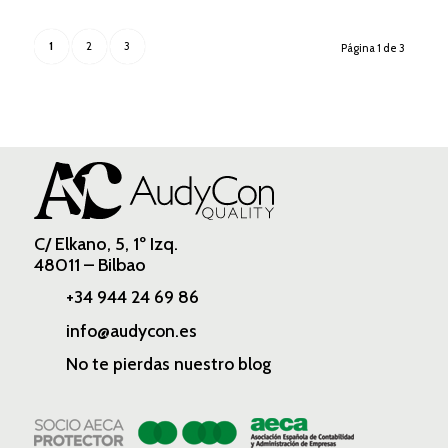
1
2
3
Página 1 de 3
C/ Elkano, 5, 1º Izq.
48011 – Bilbao
+34 944 24 69 86
info@audycon.es
No te pierdas nuestro blog